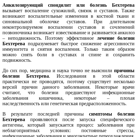
Анкилозирующий спондилит или болезнь Бехтерева
вызывает воспаление сухожилий, связок и суставов. Также
возникают воспалительные изменения в костной ткани и
синовиальной оболочке суставов. При длительном
неконтролируемом воспалении суставов и сочленений
позвоночника возникает известкование и развивается анкилоз
– неподвижность. Поэтому эффективное
лечение болезни
Бехтерева
подразумевает быстрое снижение агрессивности
иммунитета и снятия воспаления. Только таким образом
можно снять боли в суставах и спине и сохранить
подвижность.
До сих пор, медицина и наука точно не выяснили
причины
болезни Бехтерева
. Исследования в этой области
практически не проводятся, поэтому существует несколько
версий причин данного заболевания. Некоторые врачи
считают, что болезни предшествуют инфекционные
заболевания кишечника, некоторые – плохая
наследственность или генетическая предрасположенность.
В результате последней причины
симптомы болезни
Бехтерева
проявляются после запуска специфического
антигены, который запускается процесс заболевания при
неблагоприятных условиях: постоянные стрессы,
инфекционные заболевания и многократные переохлаждения.