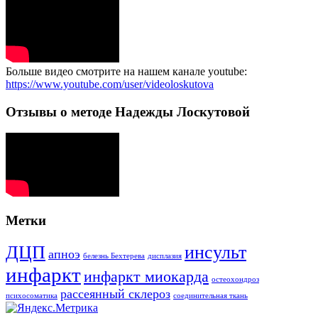
Больше видео смотрите на нашем канале youtube:
https://www.youtube.com/user/videoloskutova
Отзывы о методе Надежды Лоскутовой
Метки
ДЦП
инсульт
апноэ
белезнь Бехтерева
дисплазия
инфаркт
инфаркт миокарда
остеохондроз
рассеянный склероз
психосоматика
соединительная ткань