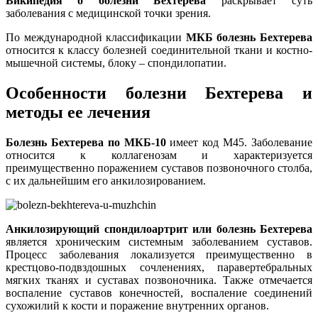
Википедия о болезни Бехтерева
раскрывает суть
заболевания с медицинской точки зрения.
По международной классификации
МКБ болезнь Бехтерева
относится к классу болезней соединительной ткани и костно-
мышечной системы, блоку – спондилопатии.
Особенности болезни Бехтерева и
методы ее лечения
Болезнь Бехтерева по МКБ-10
имеет код М45. Заболевание
относится к коллагенозам и характеризуется
преимущественно поражением суставов позвоночного столба,
с их дальнейшим его анкилозированием.
Анкилозирующий спондилоартрит или болезнь Бехтерева
является хроническим системным заболеванием суставов.
Процесс заболевания локализуется преимущественно в
крестцово-подвздошных сочленениях, паравертебральных
мягких тканях и суставах позвоночника. Также отмечается
воспаление суставов конечностей, воспаление соединений
сухожилий к кости и поражение внутренних органов.