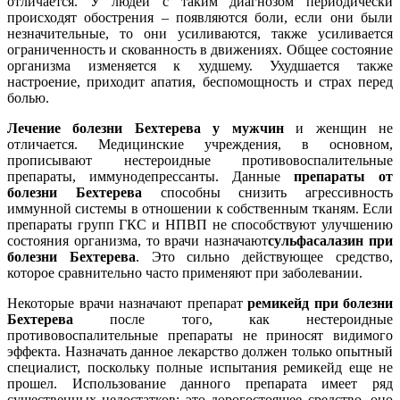
отличается. У людей с таким диагнозом периодически
происходят обострения – появляются боли, если они были
незначительные, то они усиливаются, также усиливается
ограниченность и скованность в движениях. Общее состояние
организма изменяется к худшему. Ухудшается также
настроение, приходит апатия, беспомощность и страх перед
болью.
Лечение болезни Бехтерева у мужчин
и женщин не
отличается. Медицинские учреждения, в основном,
прописывают нестероидные противовоспалительные
препараты, иммунодепрессанты. Данные
препараты от
болезни Бехтерева
способны снизить агрессивность
иммунной системы в отношении к собственным тканям. Если
препараты групп ГКС и НПВП не способствуют улучшению
состояния организма, то врачи назначают
сульфасалазин при
болезни Бехтерева
. Это сильно действующее средство,
которое сравнительно часто применяют при заболевании.
Некоторые врачи назначают препарат
ремикейд при болезни
Бехтерева
после того, как нестероидные
противовоспалительные препараты не приносят видимого
эффекта. Назначать данное лекарство должен только опытный
специалист, поскольку полные испытания ремикейд еще не
прошел. Использование данного препарата имеет ряд
существенных недостатков: это дорогостоящее средство, оно