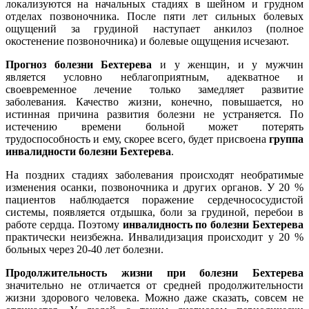
локализуются на начальных стадиях в шейном и грудном
отделах позвоночника. После пяти лет сильных болевых
ощущений за грудиной наступает анкилоз (полное
окостенение позвоночника) и болевые ощущения исчезают.
Прогноз болезни Бехтерева
и у женщин, и у мужчин
является условно неблагоприятным, адекватное и
своевременное лечение только замедляет развитие
заболевания. Качество жизни, конечно, повышается, но
истинная причина развития болезни не устраняется. По
истечению времени больной может потерять
трудоспособность и ему, скорее всего, будет присвоена
группа
инвалидности болезни Бехтерева
.
На поздних стадиях заболевания происходят необратимые
изменения осанки, позвоночника и других органов. У 20 %
пациентов наблюдается поражение сердечнососудистой
системы, появляется отдышка, боли за грудиной, перебои в
работе сердца. Поэтому
инвалидность по болезни Бехтерева
практически неизбежна. Инвалидизация происходит у 20 %
больных через 20-40 лет болезни.
Продолжительность жизни при болезни Бехтерева
значительно не отличается от средней продолжительности
жизни здорового человека. Можно даже сказать, совсем не