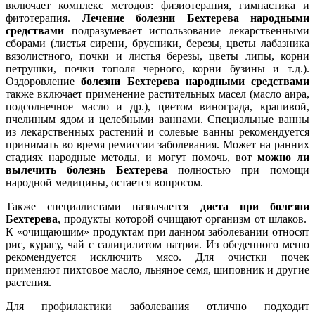
включает комплекс методов: физиотерапия, гимнастика и
фитотерапия.
Лечение болезни Бехтерева народными
средствами
подразумевает использование лекарственными
сборами (листья сирени, брусники, березы, цветы лабазника
вязолистного, почки и листья березы, цветы липы, корни
петрушки, почки тополя черного, корни бузины и т.д.).
Оздоровление
болезни Бехтерева народными средствами
также включает применение растительных масел (масло аира,
подсолнечное масло и др.), цветом винограда, крапивой,
пчелиным ядом и целебными ваннами. Специальные ванны
из лекарственных растений и солевые ванны рекомендуется
принимать во время ремиссии заболевания. Может на ранних
стадиях народные методы, и могут помочь, вот
можно ли
вылечить болезнь Бехтерева
полностью при помощи
народной медицины, остается вопросом.
Также специалистами назначается
диета при болезни
Бехтерева
, продукты которой очищают организм от шлаков.
К «очищающим» продуктам при данном заболевании относят
рис, курагу, чай с салицилитом натрия. Из обеденного меню
рекомендуется исключить мясо. Для очистки почек
применяют пихтовое масло, льняное семя, шиповник и другие
растения.
Для профилактики заболевания отлично подходит