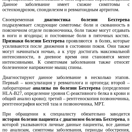
Данное заболевание имеет схожие симптомы с
остеохондрозом, спондилезом и ревматоидным артритом.
Своевременная
диагностика болезни Бехтерева
подразумевает следующие симптомы: боли и скованность в
поясничном отделе позвоночника, боли также могут отдавать
в ноги и ягодицы; и постоянные боли в пяточных костях.
Признаки болезни Бехтерева
проявляются в болях, которые
усиливаются после движения в состоянии покоя. Они также
могут начинаться ночью, а к утру достигать максимальной
интенсивности, в дневное время они становятся менее
интенсивными. К симптомам заболевания также относят
болезненное напряжение мышц спины.
Диагностируют данное заболевание в несколько этапов.
Первый – консультация у ревматолога и ортопеда; второй –
лабораторные
анализы по болезни Бехтерева
(определение
HLA-B27, определение уровня С-реактивного белка в крови и
общий анализ крови); третий – рентгеноскопия позвоночника,
рентгенография костей таза и позвоночника, МРТ.
При обращении к специалисту обязательно заводится
история болезни пациента с диагнозом болезнь Бехтерева
, в
которой указываются личные данные пациенты, все данные
по анализам, симптомы заболевания, периоды обострения,