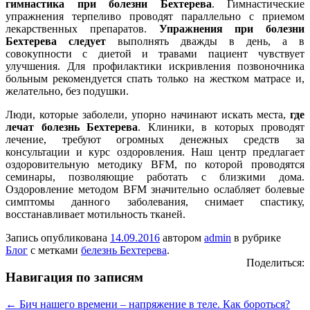
гимнастика при болезни Бехтерева
. Гимнастические
упражнения терпеливо проводят параллельно с приемом
лекарственных препаратов.
Упражнения при болезни
Бехтерева следует
выполнять дважды в день, а в
совокупности с диетой и травами пациент чувствует
улучшения. Для профилактики искривления позвоночника
больным рекомендуется спать только на жестком матрасе и,
желательно, без подушки.
Люди, которые заболели, упорно начинают искать места,
где
лечат болезнь Бехтерева
. Клиники, в которых проводят
лечение, требуют огромных денежных средств за
консультации и курс оздоровления. Наш центр предлагает
оздоровительную методику BFM, по которой проводятся
семинары, позволяющие работать с близкими дома.
Оздоровление методом BFM значительно ослабляет болевые
симптомы данного заболевания, снимает спастику,
восстанавливает мотильность тканей.
Запись опубликована
14.09.2016
автором
admin
в рубрике
Блог
с метками
белезнь Бехтерева
.
Поделиться:
Навигация по записям
←
Бич нашего времени – напряжение в теле. Как бороться?