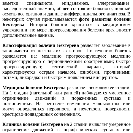
заметки специалиста, эпиданамнез, аллергоанамнез,
наследственный анамнез, общее состояние больного, полный
осмотр все органов и данные дифференциального диагноза. В
некоторых случая прикладываются
фото развития болезни
Бехтерева
. История болезни храниться в медицинском
учреждении, по мере прогрессирования болезни врач вносит
дополнительные данные.
Классификация болезни Бехтерева
разделяет заболевание в
зависимости от нескольких факторов. По течению болезнь
разделяется на: медленно прогрессирующую; медленно
прогрессирующую с периодическими обострениями; быстро
прогрессирующую; септический вариант, который
характеризуется острым началом, ознобами, проливными
потами, лихорадкой и быстрым появлением висцеритов.
Медицина болезни Бехтерева
различает несколько ее стадий.
На 1 стадии (нагольной или ранней) наблюдается умеренное
ограничение движений в пораженных суставах и
позвоночнике. На рентгене изменения малозаметны или
могут определяться неровность и нечеткость поверхности
крестцово-подвздошных сочленениях.
Клиника болезни Бехтерева
на 2 стадии выявляет умеренное
ограничение движений в периферических суставах или