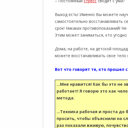
– Постоянный
стресс
сводит с ума?
Выход есть! Именно Вы можете нау
самостоятельно восстанавливать се
срок! Никаких противопоказаний! Н
Этим может заниматься, кто угодно 
Дома, на работе, на детской площа
можете восстанавливать свое тело 
Вот что говорят те, кто прошел 
…Мне нравится! Как бы это не з
работает! Я говорю это как чел
метода.
…Техника рабочая и проста до б
просить, чтобы объяснили на сл
раз показали вживую, почувство