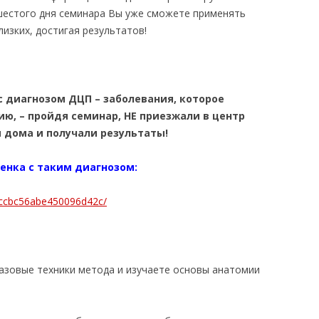
шестого дня семинара Вы уже сможете применять
лизких, достигая результатов!
 диагнозом ДЦП – заболевания, которое
ю, – пройдя семинар, НЕ приезжали в центр
 дома и получали результаты!
бенка с таким диагнозом:
99ccbc56abe450096d42c/
базовые техники метода и изучаете основы анатомии