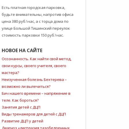
Есть платная городская парковка,
будьте внимательны, напротив офиса
цена 380 руб.\час, а с торца дома по
улице Большой Тишинский переулок
стоимость парковки 150 руб.\час.
НОВОЕ НА САЙТЕ
Осознанность. Как найти свой метод,
свои курсы, своего учителя, своего
мастера?
Неизученная болезнь Бехтерева –
возможно ли вылечиться?
Бич нашего времени – напряжение в
теле. Как бороться?
Занятия детей с ДЦП
Виды тренажеров для детей с ДЦП
Развитие ДЦП у детей
Диагноз «дисплазия тазобедренных