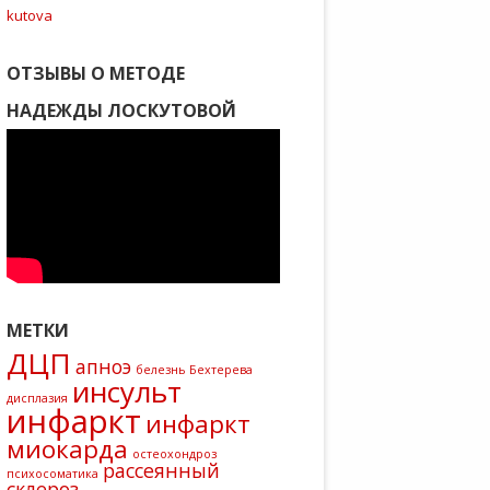
kutova
ОТЗЫВЫ О МЕТОДЕ
НАДЕЖДЫ ЛОСКУТОВОЙ
МЕТКИ
ДЦП
апноэ
белезнь Бехтерева
инсульт
дисплазия
инфаркт
инфаркт
миокарда
остеохондроз
рассеянный
психосоматика
склероз