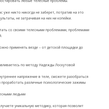
ностировать любые телесные проблемы.
ас уже никто никогда не заберет, потратив на это
ультаты, не затрачивая на них ни копейки.
тать со своими телесными проблемами, проблемами
й.
можно применять везде – от детской площадки до
равливаетесь по методу Надежды Лоскутовой
внутреннее напряжение в теле, сможете разобраться
и проработать различные психологические зажимы
ресными людьми
олучаете уникальную методику, которая позволит