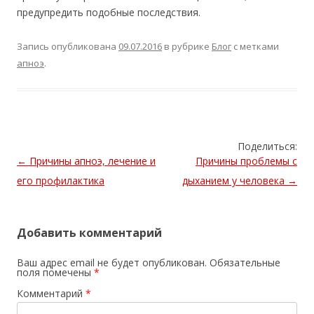
предупредить подобные последствия.
Запись опубликована
09.07.2016
в рубрике
Блог
с метками
апноэ
.
Поделиться:
Навигация
←
Причины апноэ, лечение и
Причины проблемы с
по
его профилактика
дыханием у человека
→
записям
Добавить комментарий
Ваш адрес email не будет опубликован.
Обязательные
поля помечены
*
Комментарий
*