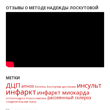
ОТЗЫВЫ О МЕТОДЕ НАДЕЖДЫ ЛОСКУТОВОЙ
МЕТКИ
ДЦП
инсульт
апноэ
белезнь Бехтерева
дисплазия
инфаркт
инфаркт миокарда
рассеянный склероз
остеохондроз
психосоматика
соединительная ткань