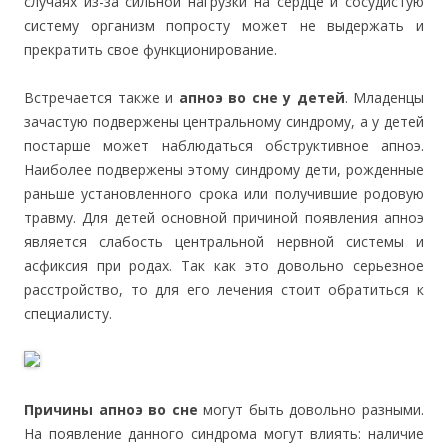
случаях из-за сильной нагрузки на сердце и сосудистую
систему организм попросту может не выдержать и
прекратить свое функционирование.
Встречается также и
апноэ во сне у детей
. Младенцы
зачастую подвержены центральному синдрому, а у детей
постарше может наблюдаться обструктивное апноэ.
Наиболее подвержены этому синдрому дети, рожденные
раньше установленного срока или получившие родовую
травму. Для детей основной причиной появления апноэ
является слабость центральной нервной системы и
асфиксия при родах. Так как это довольно серьезное
расстройство, то для его лечения стоит обратиться к
специалисту.
Причины апноэ во сне
могут быть довольно разными.
На появление данного синдрома могут влиять: наличие