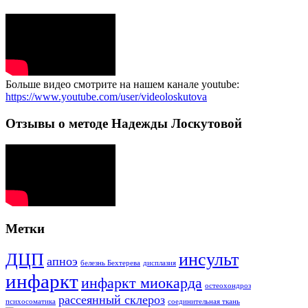
Больше видео смотрите на нашем канале youtube:
https://www.youtube.com/user/videoloskutova
Отзывы о методе Надежды Лоскутовой
Метки
ДЦП
инсульт
апноэ
белезнь Бехтерева
дисплазия
инфаркт
инфаркт миокарда
остеохондроз
рассеянный склероз
психосоматика
соединительная ткань