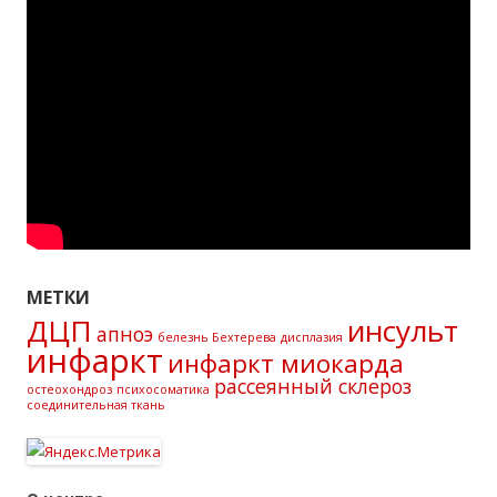
МЕТКИ
ДЦП
инсульт
апноэ
белезнь Бехтерева
дисплазия
инфаркт
инфаркт миокарда
рассеянный склероз
остеохондроз
психосоматика
соединительная ткань