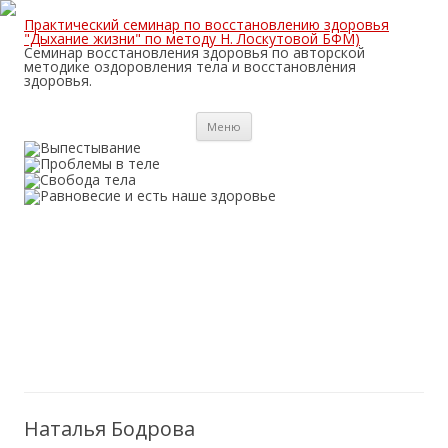
Практический семинар по восстановлению здоровья
"Дыхание жизни" по методу Н. Лоскутовой БФМ)
Семинар восстановления здоровья по авторской
методике оздоровления тела и восстановления
здоровья.
Перейти
Меню
к
содержимому
Предыдущий
Следующий
Наталья Бодрова