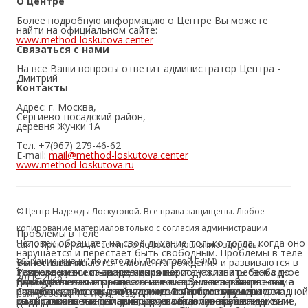
О центре
Более подробную информацию о Центре Вы можете
найти на официальном сайте:
www.method-loskutova.center
Связаться с нами
На все Ваши вопросы ответит администратор Центра -
Дмитрий
Контакты
Адрес: г. Москва,
Сергиево-посадский район,
деревня Жучки 1А
Тел. +7(967) 279-46-62
E-mail:
mail@method-loskutova.center
www.method-loskutova.ru
© Центр Надежды Лоскутовой. Все права защищены. Любое
копирование материалов только с согласия администрации
Проблемы в теле
Человек обращает на своё дыхание только тогда, когда оно
сайта Практический семинар по восстановлению здоровья
нарушается и перестает быть свободным. Проблемы в теле
"Дыхание жизни" по методу Н. Лоскутовой БФМ)
Выпестывание
у многих начинаются с момента рождения и развиваются в
Издревле у всех народов мира периоду жизни ребёнка до
течение жизни из-за неумения восстанавливать свободное
Равновесие и есть наше здоровье
2011 - 2026
года уделяется огромное значение. Выпестывание – так
дыхание и снимать напряжение в своём теле. Загрязнение
Свобода тела
Все болезненные процессы - это нарушение равновесия, а
называли в России этот период. В первую очередь, сама
воздуха, стрессовые ситуации, отсутствие времени для
Освобождение грудной клетки вокалистов улучшает
равновесие и есть наше здоровье. Любое нарушение в одной
Сайт работает на WordPress
мать должна знать и уметь восстанавливать свое дитя.
отдыха и восстановления нарушают и сковывают дыхание,
диафрагмальное дыхание, речевой, голосовой и
из составных частей приводит к общему нарушению. Если