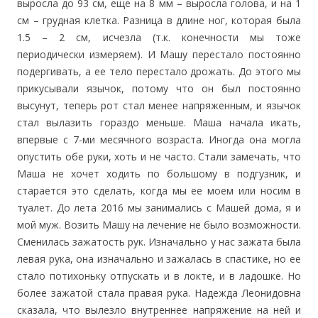
выросла до 93 см, еще на 8 мм – выросла голова, и на 1
см – грудная клетка. Разница в длине ног, которая была
1.5 – 2 см, исчезла (т.к. конечности мы тоже
периодически измеряем). И Машу перестало постоянно
подергивать, а ее тело перестало дрожать. До этого мы
прикусывали язычок, потому что он был постоянно
высунут, теперь рот стал менее напряженным, и язычок
стал вылазить гораздо меньше. Маша начала икать,
впервые с 7-ми месячного возраста. Иногда она могла
опустить обе руки, хоть и не часто. Стали замечать, что
Маша не хочет ходить по большому в подгузник, и
старается это сделать, когда мы ее моем или носим в
туалет. До лета 2016 мы занимались с Машей дома, я и
мой муж. Возить Машу на лечение не было возможности.
Сменилась зажатость рук. Изначально у нас зажата была
левая рука, она изначально и зажалась в спастике, но ее
стало потихоньку отпускать и в локте, и в ладошке. Но
более зажатой стала правая рука. Надежда Леонидовна
сказала, что вылезло внутреннее напряжение на ней и