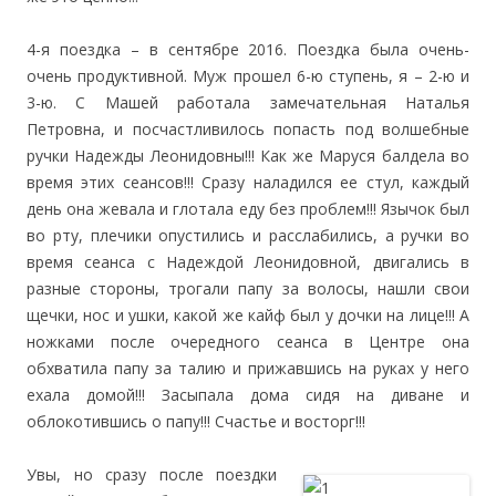
4-я поездка – в сентябре 2016. Поездка была очень-
очень продуктивной. Муж прошел 6-ю ступень, я – 2-ю и
3-ю. С Машей работала замечательная Наталья
Петровна, и посчастливилось попасть под волшебные
ручки Надежды Леонидовны!!! Как же Маруся балдела во
время этих сеансов!!! Сразу наладился ее стул, каждый
день она жевала и глотала еду без проблем!!! Язычок был
во рту, плечики опустились и расслабились, а ручки во
время сеанса с Надеждой Леонидовной, двигались в
разные стороны, трогали папу за волосы, нашли свои
щечки, нос и ушки, какой же кайф был у дочки на лице!!! А
ножками после очередного сеанса в Центре она
обхватила папу за талию и прижавшись на руках у него
ехала домой!!! Засыпала дома сидя на диване и
облокотившись о папу!!! Счастье и восторг!!!
Увы, но сразу после поездки