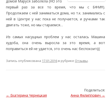
домой Маруся заболела (НО это
первый раз за все то время, что мы с БФМ!!!).
Продолжаем с ней заниматься дома, но т.к. занимались с
ней в Центре у нас пока не получается, и ручками так
двигать тоже, но мы стараемся…
Из самых насущных проблем у нас осталась Машина
худоба, она очень выросла за это время, а вот
поправиться ей не удается, это очень нас беспокоит(((
Запись опубликована
17.01.2016
в рубрике
Отзывы
.
Поделиться:
Навигация
←
Екатерина Чернецкая
Анна Филиппович
→
по
записям